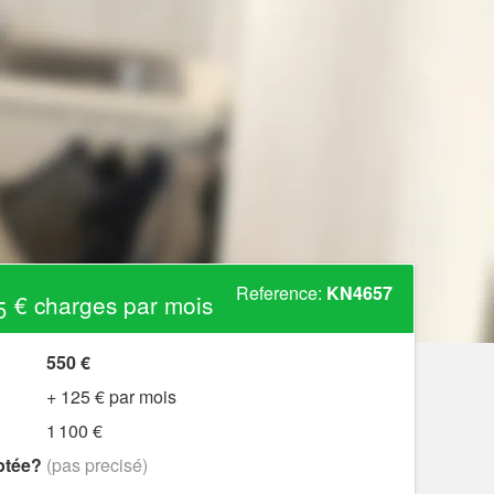
Reference:
KN4657
 € charges par mois
550 €
+ 125 € par mois
1 100 €
ptée?
(pas precisé)