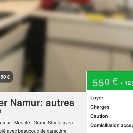
550 €
550 €
+ 125
Loyer
er Namur: autres
Charges
r
Caution
Namur
∙ Meublé ∙ Grand Studio avec
Domiciliation acce
blé avec beaucoup de caractère.