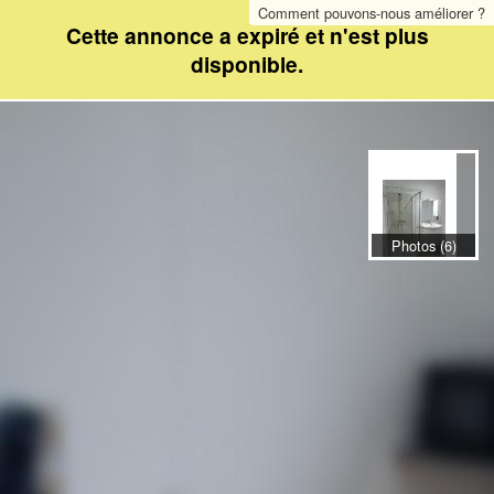
Comment pouvons-nous améliorer ?
Cette annonce a expiré et n'est plus
disponible.