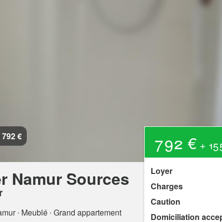
792 €
792 €
+ 155
Loyer
er Namur Sources
Charges
r
Caution
amur
∙ Meublé ∙ Grand appartement
Domiciliation acce