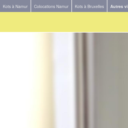
Kots à Namur
Colocations Namur
Kots à Bruxelles
Autres vi