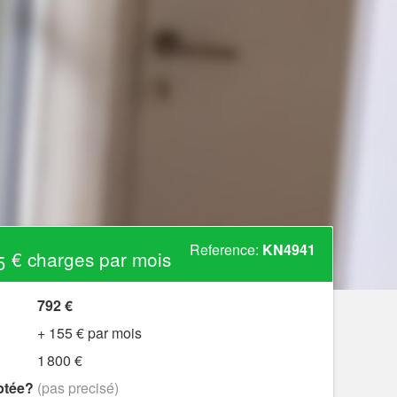
Reference:
KN4941
 € charges par mois
792 €
+ 155 € par mois
1 800 €
ptée?
(pas precisé)