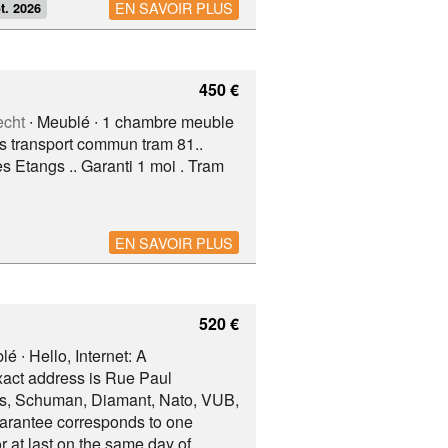
EN SAVOIR PLUS
t. 2026
ore information on our website us at
450 €
echt
∙ Meublé ∙ 1 chambre meuble
es transport commun tram 81..
s Etangs .. Garanti 1 moi . Tram
EN SAVOIR PLUS
520 €
é ∙ Hello, Internet: A
exact address is Rue Paul
ons, Schuman, Diamant, Nato, VUB,
uarantee corresponds to one
r at last on the same day of