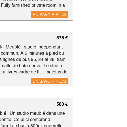
Fully furnished private room in a
a fully equipped kitchen, living
EN SAVOIR PLUS
ing for a quiet, homely
d by public transport Ea Gare,
575 €
k
∙ Meublé ∙ studio indépendant
en commun. A 5 minutes à pied du
 lignes de bus 95, 34 et 36. tram
+ salle de bain neuve. Le studio
 à livres cadre de lit + matelas de
aution : 1200 euros NB : la
EN SAVOIR PLUS
580 €
blé ∙ Un studio meublé dans une
dentiel Celui ci comprend :
'arrêt de bus à 500m, superette,