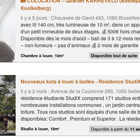
🏡 COLOCATION – Quartier KARREVELD (Basiliqu
Koolkelberg)
il y a 5 jours :
Chaussée de Gand 493, 1080 Bruxelles
avec lit 140 cm, très lumineuse de 10 m², dans un app
d'un petit immeuble de deux étages. 💰 500€ hors cha
Disponible dès le mois d'août – bail de 3 à 12 mois re
– non-fumeurs – pas d’animaux 💰 2 mois de garantie
premier niveau, d'un hall d'entrée avec toilette, d’un
Chambre à louer, 10m²
Disponible tout de suite
cuisine ouverte et d’une salle à manger. À Proximité 
Karreveld, de la Basilique de Koekelberg, des commo
restaurants.
Nouveaux kots à louer à Ixelles - Résidence Studi
il y a 2 mois :
Avenue de la Couronne 265, 1050 Ixell
résidence étudiante StudiX comprend 171 studios ent
nombreuses installations communes , un jardin central
toiture. Tous nos studios sont équipés d'une salle de b
disponibles: Comfort , Premium et Superior . La résiden
cœur du quartier universitaire animé de Bruxelles, ave
Disponible à partir du
Studio à louer, 18m²
11 se
boutiques, et à distance de marche des universités U
disponibles à partir du 11 septembre 2026. Loyer mens