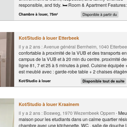
responsible, and tidy. 🛏️ Room & Apartment Features: 
clean and welcoming apartment Shared spaces include 
Disponible à partir du
Chambre à louer, 75m²
area, and bathroom Perfect for students or interns look
atmosphere 📍 Great Location in Evere: Well connecte
metro, bus, magasin,
Kot/Studio à louer Etterbeek
il y a 2 ans :
Avenue général Bernheim, 1040 Etterbee
confortable à proximité de la VUB et des transports 
campus de la VUB et à 20 min du centre. proximité des
ligne 81, 7 et 25 à 5 minutes à pied. Cuisine équipée 
est meublé avec : garde-robe table + 2 chaises étagère
1, 40 mètres. Prix par mois : 600 charges comprises. c
Kot/Studio à louer
Disponible tout de suite
domiciliation n'est pas possible.
Kot/Studio à louer Kraainem
il y a 2 ans :
Bosweg, 1970 Wezembeek Oppem
∙ Meu
maison pour les etudiants dans un calme quartier rési
chambre avec une kitchenette, WC , salle de douche L