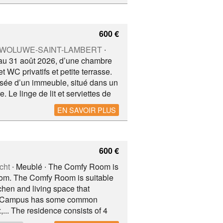
600 €
00 WOLUWE-SAINT-LAMBERT
∙
qu'au 31 août 2026, d’une chambre
WC privatifs et petite terrasse.
sée d’un immeuble, situé dans un
e. Le linge de lit et serviettes de
EEK où le réseau des transports
EN SAVOIR PLUS
de nombreux petits et grands
CORA - l’hôpital Saint Luc (20’
600 €
cht
∙ Meublé ∙ The Comfy Room is
room. The Comfy Room is suitable
hen and living space that
CityCampus has some common
x,... The residence consists of 4
e color of each floor will be