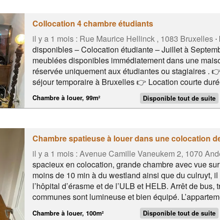
ULB/VUB, Gare d'Etterbeek, Cimetière d'Ixelles, Aldi,
Collocation 4 chambre étudiants
il y a 1 mois :
Rue Maurice Hellinck , 1083 Bruxelles
∙
disponibles – Colocation étudiante – Juillet à Sept
meublées disponibles immédiatement dans une maison
réservée uniquement aux étudiantes ou stagiaires . 👉
séjour temporaire à Bruxelles 👉 Location courte dur
grandes chambres • Cuisine équipée • Salle de douc
Chambre à louer, 99m²
Disponible tout de suite
séparés • Internet haut débit Uniquement pour fille 📌 À
Commerces : Aldi, Colruyt, pharmacie, etc. • Accès fac
établissements scolaires **💶 Loyer : 650€/mois par c
simonis
Chambre spatieuse à louer dans une colocation d
il y a 1 mois :
Avenue Camille Vaneukem 2, 1070 Ande
spacieux en colocation, grande chambre avec vue sur 
moins de 10 min à du westland ainsi que du culruyt, il
l’hôpital d’érasme et de l’ULB et HELB. Arrêt de bus, 
communes sont lumineuse et bien équipé. L’apparteme
Recherche fille uniquement Erasme, hôpital bracops,
Chambre à louer, 100m²
Disponible tout de suite