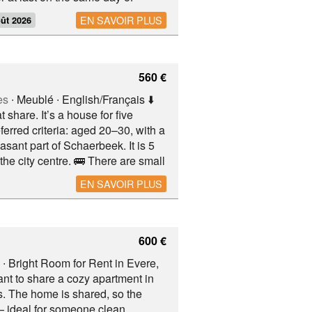
: possible. Washing machine: no,
EN SAVOIR PLUS
oût 2026
ontact: Kara Email: : Chazal area,
ic transport facilities, highway,
560 €
es
∙ Meublé ∙ English/Français ⬇️
 share. It’s a house for five
ferred criteria: aged 20–30, with a
asant part of Schaerbeek. It is 5
he city centre. 🚌 There are small
, pharmacies and local grocery
EN SAVOIR PLUS
2 minutes on foot: Intermarché,
 Aldi et Colruyt. Parc Josaphat,
600 €
∙ Bright Room for Rent in Evere,
ant to share a cozy apartment in
s. The home is shared, so the
— ideal for someone clean,