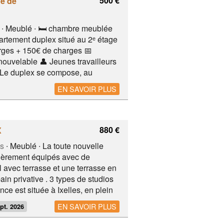
500 €
e de
∙ Meublé ∙ 🛏️ chambre meublée
artement duplex situé au 2ᵉ étage
rges + 150€ de charges 📅
nouvelable 👤 Jeunes travailleurs
 Le duplex se compose, au
 salon avec TV grand écran, d’une
EN SAVOIR PLUS
Proche du métro, du château du
dités, des supermarchés et des
880 €
X
es
∙ Meublé ∙ La toute nouvelle
ièrement équipés avec de
 avec terrasse et une terrasse en
ain privative . 3 types de studios
ce est située à Ixelles, en plein
c ses bars, restaurants et
EN SAVOIR PLUS
pt. 2026
LB et VUB. Les studios seront
uel à partir de 880 € . Ba