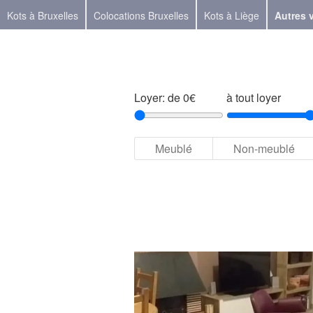
Kots à Bruxelles
Colocations Bruxelles
Kots à Liège
Autres v
Loyer: de 0€
à tout loyer
Meublé
Non-meublé