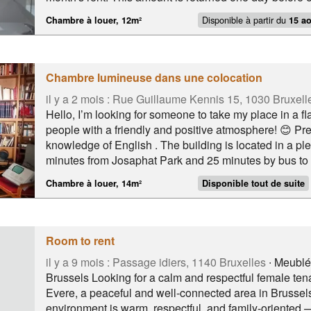
leaving. Inventory: Amicable inventory. Domiciliation
Disponible à partir du
Chambre à louer, 12m²
15 a
laundrys are located at few seconds from the house. C
with many shopping facilities, parc josaphat, many publ
EC, Nato, Shuman, Etterbeek, Chazal,....
Chambre lumineuse dans une colocation
il y a 2 mois :
Rue Guillaume Kennis 15, 1030 Bruxell
Hello, I’m looking for someone to take my place in a flat
people with a friendly and positive atmosphere! 😊 Pre
knowledge of English . The building is located in a ple
minutes from Josaphat Park and 25 minutes by bus to t
eateries nearby and shops such as Carrefour Express
Chambre à louer, 14m²
Disponible tout de suite
stores. Lidl is 4 minutes away, or 10 minutes by bus/1
Aldi and Colruyt. Carrefour Express, Lidl, Intermarché,
parc Albert. Bibliothèque. Salle de gym
Room to rent
il y a 9 mois :
Passage idiers, 1140 Bruxelles
∙ Meublé 
Brussels Looking for a calm and respectful female ten
Evere, a peaceful and well-connected area in Brussel
environment is warm, respectful, and family-oriented 