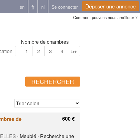
Déposer une annonce
en
fr
nl
Se connecter
Comment pouvons-nous améliorer ?
Nombre de chambres
cation
1
2
3
4
5+
RECHERCHER
600 €
ambres de
UXELLES
∙ Meublé ∙ Recherche une