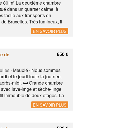
de 80 m² La deuxième chambre
tué dans un quartier calme, à
 facile aux transports en
de Bruxelles. Très lumineux, il
sponible est entièrement meublée
EN SAVOIR PLUS
-à-vis. Il ne reste plus qu'à poser
VUB, parc Elisabeth
650 €
e de
elles
∙ Meublé ∙ Nous sommes
rdi et le jeudi toute la journée.
 après-midi. 🛏️ Grande chambre
avec lave-linge et sèche-linge,
tit immeuble de deux étages. La
ent pour un couple. 🛏️ Chambre
EN SAVOIR PLUS
 650€ hors charges + 200€ de
 de la Basilique de Koekelberg,
.