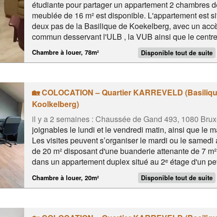
étudiante pour partager un appartement 2 chambres 
meublée de 16 m² est disponible. L'appartement est si
deux pas de la Basilique de Koekelberg, avec un accès
commun desservant l'ULB , la VUB ainsi que le centre 
offre un cadre de vie agréable. La chambre encore di
Chambre à louer, 78m²
Disponible tout de suite
et bénéficie d'une vue dégagée sur les jardins, sans vis
vos valises ! Le Metro, tram, bus, campus Erasme et 
🏡 COLOCATION – Quartier KARREVELD (Basiliqu
Koolkelberg)
il y a 2 semaines :
Chaussée de Gand 493, 1080 Brux
joignables le lundi et le vendredi matin, ainsi que le ma
Les visites peuvent s’organiser le mardi ou le samedi
de 20 m² disposant d'une buanderie attenante de 7 m² 
dans un appartement duplex situé au 2ᵉ étage d'un pe
chambre est spacieuse, lumineuse et convient égalem
Chambre à louer, 20m²
Disponible tout de suite
meublée avec lit 160 cm 👫 Possibilité pour couple 
charges 📅 Proche du métro, du château du Karreveld,
des commodités, des supermarchés et des restaurants