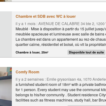
Chambre et SDB avec WC à louer
il y a 1 mois :
AVENUE DE CALABRE 34 bte 2, 12
Meublé ∙ Mise à disposition à partir du 15 juillet jus
meublée spacieuse et lumineuse avec salle de bains et 
La chambre est dans un appartement au rez-de chaus
quartier calme, résidentiel et boisé, où vit la propriétair
bains sont fournis. A proximité de la station ROODEB
Chambre à louer, 25m²
Disponible tout de suite
en commun est abondant (bus-tram-métro). Ainsi que 
commerces dont le Shopping de Woluwe - le shopping 
à pied) …
Comfy Room
il y a 2 semaines :
Emile grysonlaan 4a, 1070 Anderle
a furnished student room of 18m² with a private bath
for 1 person. Every student may use the communal kitc
belongs to his/her community . Student residence 
facilities such as fitness machines, study hall, bar Bru
floors, each floor is characterized by a certain color. Th