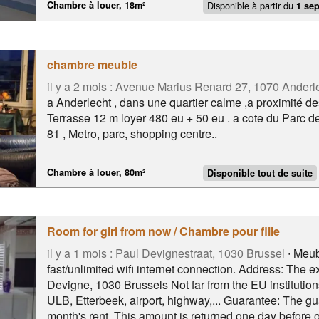
Disponible à partir du
Chambre à louer, 18m²
1 sep
reflected in the furniture in the studio. You can find m
chambre meuble
il y a 2 mois :
Avenue Marius Renard 27, 1070 Anderl
a Anderlecht , dans une quartier calme ,a proximité d
Terrasse 12 m loyer 480 eu + 50 eu . a cote du Parc de
81 , Metro, parc, shopping centre..
Chambre à louer, 80m²
Disponible tout de suite
Room for girl from now / Chambre pour fille
il y a 1 mois :
Paul Devignestraat, 1030 Brussel
∙ Meubl
fast/unlimited wifi internet connection. Address: The 
Devigne, 1030 Brussels Not far from the EU instituti
ULB, Etterbeek, airport, highway,... Guarantee: The g
month's rent. This amount is returned one day before o