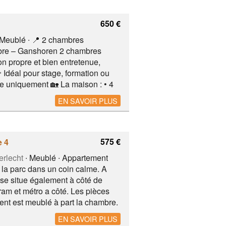
 Delhaize
650 €
 Meublé ∙ 📍 2 chambres
embre – Ganshoren 2 chambres
 propre et bien entretenue,
 Idéal pour stage, formation ou
ée uniquement 🏡 La maison : • 4
he avec double vasque • 2 WC
EN SAVOIR PLUS
 proximité : • Transports •
ile vers hôpitaux et
hambre – ** TO Arrêt de métro
575 €
e 4
rlecht
∙ Meublé ∙ Appartement
la parc dans un coin calme. A
 se situe également à côté de
tram et métro a côté. Les pièces
nt est meublé à part la chambre.
 westland, transport, ULB, HELB
EN SAVOIR PLUS